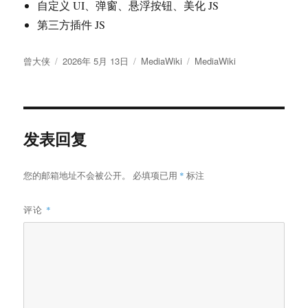
自定义 UI、弹窗、悬浮按钮、美化 JS
第三方插件 JS
作
发
分
标
曾大侠
2026年 5月 13日
MediaWiki
MediaWiki
者
布
类
签
于
发表回复
您的邮箱地址不会被公开。
必填项已用
*
标注
评论
*