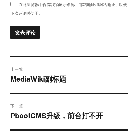
在此浏览器中保存我的显示名称、邮箱地址和网站地址，以便
下次评论时使用。
文
上一篇
章
MediaWiki副标题
上
篇
导
文
航
章：
下一篇
PbootCMS升级，前台打不开
下
篇
文