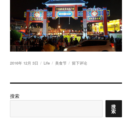
发
分
标
于
2016年 12月 3日
Life
美食节
留下评论
布
类
签
广
于
州
国
际
美
搜索
食
搜
节
索