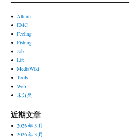
Altium
EMC
Feeling
Fishing
Job
Life
MediaWiki
Tools
Web
未分类
近期文章
2026 年 5 月
2026 年 3 月