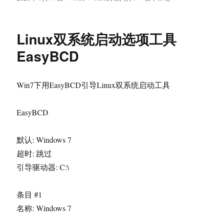
布
类
签
Word
于
方
框
Linux双系统启动选项工具
内
打
EasyBCD
√
Win7下用EasyBCD引导Linux双系统启动工具
EasyBCD
默认: Windows 7
超时: 跳过
引导驱动器: C:\
条目 #1
名称: Windows 7