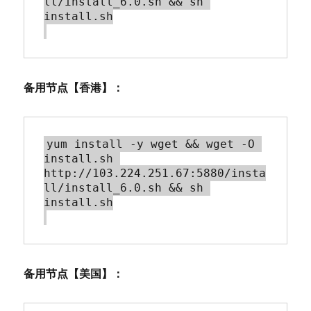
ll/install_6.0.sh && sh 
install.sh

备用节点【香港】：
yum install -y wget && wget -O 
install.sh 
http://103.224.251.67:5880/insta
ll/install_6.0.sh && sh 
install.sh

备用节点【美国】：