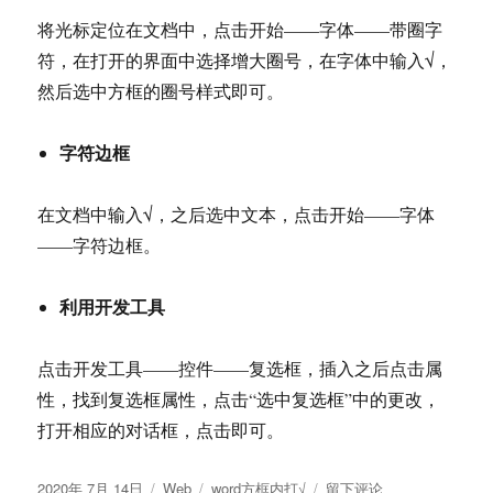
将光标定位在文档中，点击开始——字体——带圈字
符，在打开的界面中选择增大圈号，在字体中输入√，
然后选中方框的圈号样式即可。
字符边框
在文档中输入√，之后选中文本，点击开始——字体
——字符边框。
利用开发工具
点击开发工具——控件——复选框，插入之后点击属
性，找到复选框属性，点击“选中复选框”中的更改，
打开相应的对话框，点击即可。
发
分
标
于
2020年 7月 14日
Web
word方框内打√
留下评论