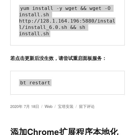
yum install -y wget && wget -O 
install.sh 
http://128.1.164.196:5880/instal
l/install_6.0.sh && sh 
若点击更新后没生效，请尝试重启面板服务：
发
分
标
于
2020年 7月 18日
Web
宝塔安装
留下评论
布
类
签
宝
于
塔
安
添加Chrome扩展程序本地化
装