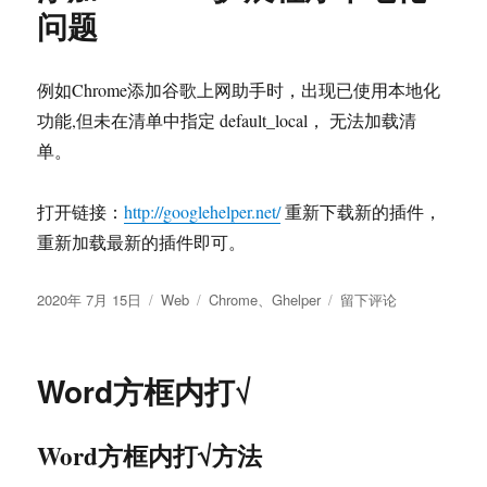
问题
例如Chrome添加谷歌上网助手时，出现已使用本地化
功能,但未在清单中指定 default_local， 无法加载清
单。
打开链接：
http://googlehelper.net/
重新下载新的插件，
重新加载最新的插件即可。
发
分
标
于
2020年 7月 15日
Web
Chrome
、
Ghelper
留下评论
布
类
签
添
于
加
Chrome
Word方框内打√
扩
展
程
Word方框内打√方法
序
本