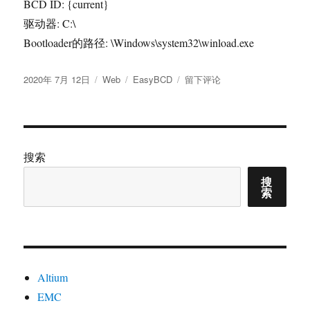
BCD ID: {current}
驱动器: C:\
Bootloader的路径: \Windows\system32\winload.exe
发
分
标
于
2020年 7月 12日
Web
EasyBCD
留下评论
布
类
签
Linux
于
双
系
统
启
搜索
动
搜
选
索
项
工
具
EasyBCD
Altium
EMC