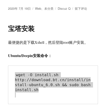
发
分
标
于
2020年 7月 19日
Web
、
未分类
Discuz Q
留下评论
布
类
签
Discuz
于
Q
基
宝塔安装
于
Linux
宝
最便捷的是下载Xshell，然后登陆root账户安装。
塔
的
安
Ubuntu/Deepin安装命令：
装
方
法
wget -O install.sh 
http://download.bt.cn/install/in
stall-ubuntu_6.0.sh && sudo bash 
install.sh
