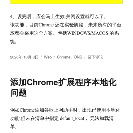
4、设完后，应会马上生效.关闭设置就可以了。
该功能，目前Chrome 还在实验阶段，未来所有的平台
应都会采用这个方案。包括WINDOWS/MACOS 的系
统。
发
分
标
于
2020年 10月 8日
Web
Chrome
、
DNS
留下评论
布
类
签
设
于
置
浏
添加Chrome扩展程序本地化
览
器
问题
的
安
全
例如Chrome添加谷歌上网助手时，出现已使用本地化
DNS，
功能,但未在清单中指定 default_local， 无法加载清
以
提
单。
高