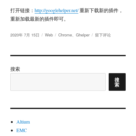
上
打开链接：
http://googlehelper.net/
重新下载新的插件，
网
的
重新加载最新的插件即可。
稳
定
发
分
标
于
2020年 7月 15日
Web
Chrome
、
Ghelper
留下评论
性
布
类
签
添
和
于
加
安
Chrome
全
扩
性.
展
搜索
程
搜
序
索
本
地
化
问
题
Altium
EMC