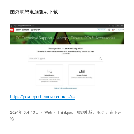
国外联想电脑驱动下载
https://pcsupport.lenovo.com/us/zc
发
分
标
于
2024年 3月 10日
Web
Thinkpad
、
联想电脑
、
驱动
留下评
布
类
签
Thinkpad
论
于
国
外