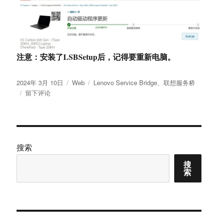
注意：安装了LSBSetup后，记得要重新电脑。
发
分
标
2024年 3月 10日
Web
Lenovo Service Bridge
、
联想服务桥
布
于
类
签
留下评论
于
联
想
服
务
桥
搜索
–
搜
Lenovo
索
Service
Bridge