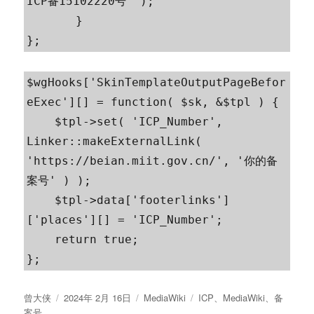
ICP备15102220号' );

       }

};
$wgHooks['SkinTemplateOutputPageBefor
eExec'][] = function( $sk, &$tpl ) {

    $tpl->set( 'ICP_Number', 
Linker::makeExternalLink( 
'https://beian.miit.gov.cn/', '你的备
案号' ) );

    $tpl->data['footerlinks']
['places'][] = 'ICP_Number';

    return true;

};
作
发
分
标
曾大侠
2024年 2月 16日
MediaWiki
ICP
、
MediaWiki
、
备
者
布
类
签
案号