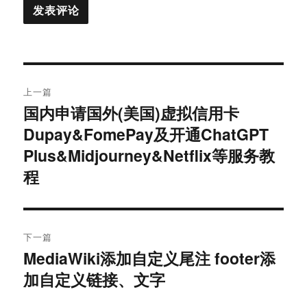
文
上一篇
章
国内申请国外(美国)虚拟信用卡
上
Dupay&FomePay及开通ChatGPT
篇
导
文
Plus&Midjourney&Netflix等服务教
航
章：
程
下一篇
MediaWiki添加自定义尾注 footer添
下
加自定义链接、文字
篇
文