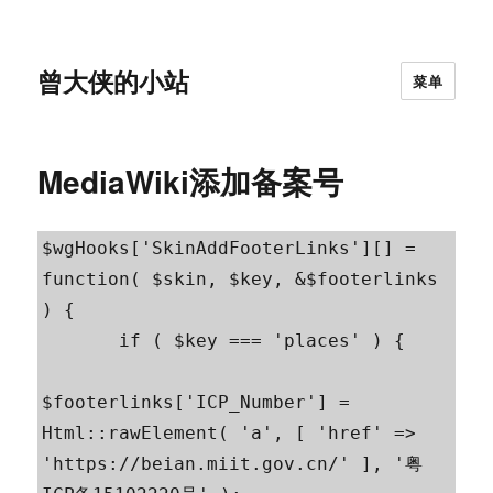
曾大侠的小站
菜单
MediaWiki添加备案号
$wgHooks['SkinAddFooterLinks'][] = 
function( $skin, $key, &$footerlinks 
) {

       if ( $key === 'places' ) {

$footerlinks['ICP_Number'] = 
Html::rawElement( 'a', [ 'href' => 
'https://beian.miit.gov.cn/' ], '粤