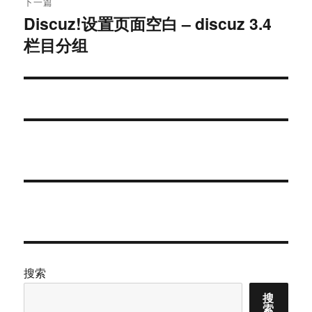
下一篇
Discuz!设置页面空白 – discuz 3.4
下
栏目分组
篇
文
章：
搜索
搜
索