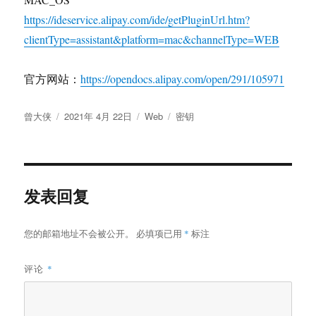
https://ideservice.alipay.com/ide/getPluginUrl.htm?
clientType=assistant&platform=mac&channelType=WEB
官方网站：
https://opendocs.alipay.com/open/291/105971
作
发
分
标
曾大侠
2021年 4月 22日
Web
密钥
者
布
类
签
于
发表回复
您的邮箱地址不会被公开。
必填项已用
*
标注
评论
*