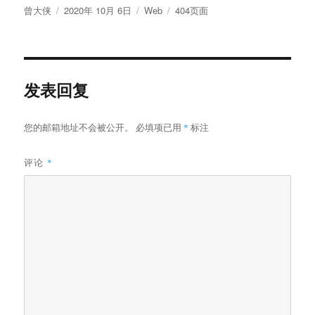
作
发
分
标
曾大侠
2020年 10月 6日
Web
404页面
者
布
类
签
于
发表回复
您的邮箱地址不会被公开。
必填项已用
*
标注
评论
*