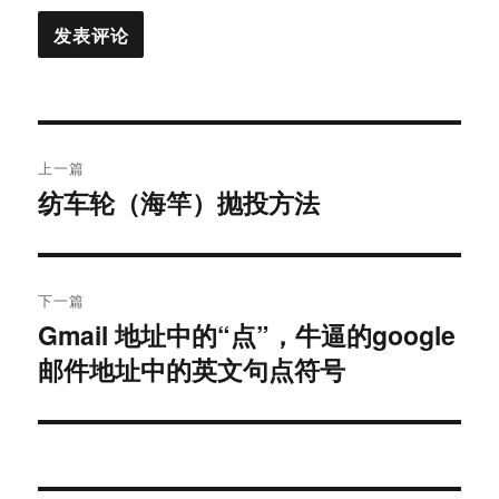
文
上一篇
章
纺车轮（海竿）抛投方法
上
篇
导
文
航
章：
下一篇
Gmail 地址中的“点”，牛逼的google
下
邮件地址中的英文句点符号
篇
文
章：