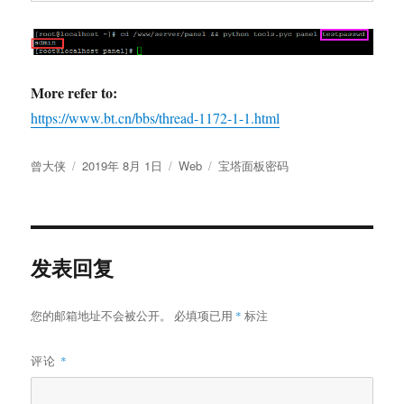
More refer to:
https://www.bt.cn/bbs/thread-1172-1-1.html
作
发
分
标
曾大侠
2019年 8月 1日
Web
宝塔面板密码
者
布
类
签
于
发表回复
您的邮箱地址不会被公开。
必填项已用
*
标注
评论
*