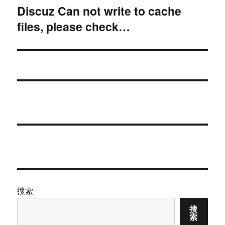
Discuz Can not write to cache
下
files, please check…
篇
文
章：
搜索
搜
索