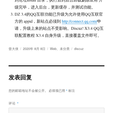
级完毕，进入后台，更新缓存，并测试功能。
DZ 3.4的QQ互联功能已升级为允许使用QQ互联官
方的 appid，新站点必须到
http://connect.qq.com/
申
请，升级上来的站点不受影响。Discuz! X3.4 QQ互
联配置教程 X3.4 自身升级，直接覆盖文件即可。
作
发
分
标
曾大侠
2020年 8月 8日
Web
、
未分类
discuz
者
布
类
签
于
发表回复
您的邮箱地址不会被公开。
必填项已用
*
标注
评论
*