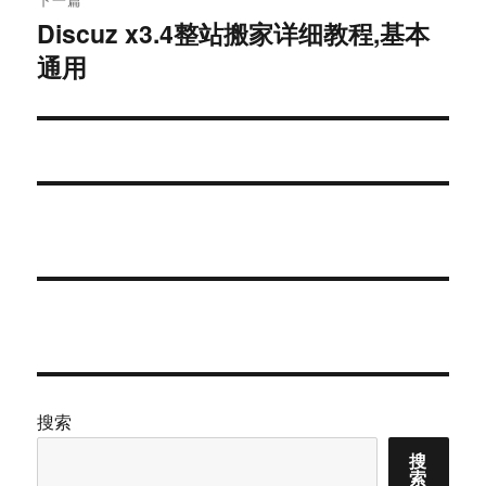
Discuz x3.4整站搬家详细教程,基本
下
通用
篇
文
章：
搜索
搜
索