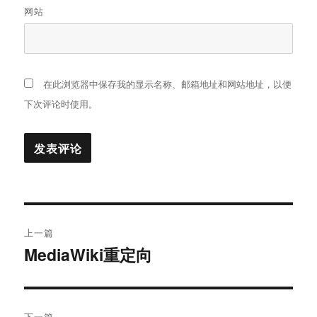
网站
在此浏览器中保存我的显示名称、邮箱地址和网站地址，以便
下次评论时使用。
文
上一篇
章
MediaWiki重定向
上
篇
导
文
航
章：
下一篇