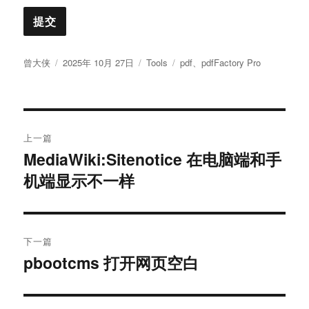
作
发
分
标
曾大侠
2025年 10月 27日
Tools
pdf
、
pdfFactory Pro
者
布
类
签
于
文
上一篇
章
MediaWiki:Sitenotice 在电脑端和手
上
机端显示不一样
篇
导
文
航
章：
下一篇
pbootcms 打开网页空白
下
篇
文