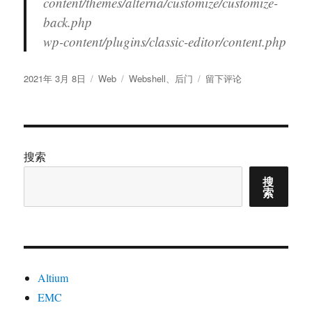
content/themes/alterna/customize/customize-
back.php
wp-content/plugins/classic-editor/content.php
发
分
标
于
2021年 3月 8日
Web
Webshell
、
后门
留下评论
布
类
签
发
于
现
后
门
（Webshell）
搜索
文
搜
件
索
Altium
EMC