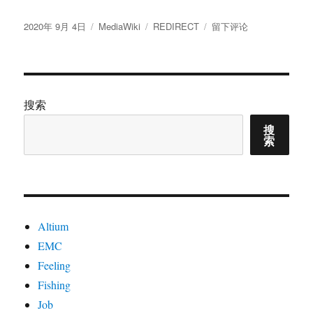
发
分
标
于
2020年 9月 4日
MediaWiki
REDIRECT
留下评论
布
类
签
MediaWiki
于
跳
转
搜索
搜
索
Altium
EMC
Feeling
Fishing
Job