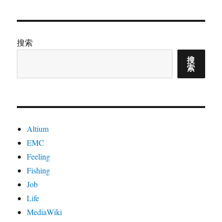
境
PHP
从
7.2
搜索
升
搜
级
索
到
7.3
后
MediaWiki
报
错
Altium
EMC
Feeling
Fishing
Job
Life
MediaWiki