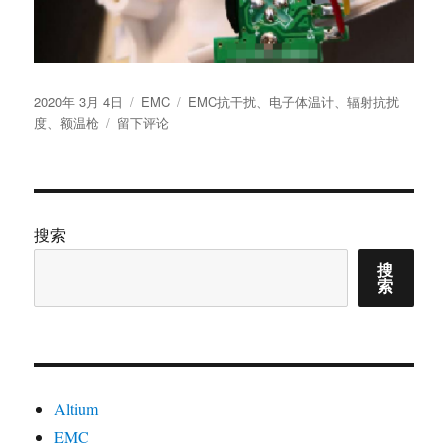
发
分
标
2020年 3月 4日
EMC
EMC抗干扰
、
电子体温计
、
辐射抗扰
布
于
类
签
度
、
额温枪
留下评论
于
额
温
枪、
电
子
搜索
体
搜
温
索
计
EMC
整
改
–
辐
Altium
射
EMC
抗