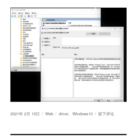
发
分
标
于
2021年 2月 15日
Web
driver
、
Windows10
留下评论
布
类
签
Windows
于
10
如