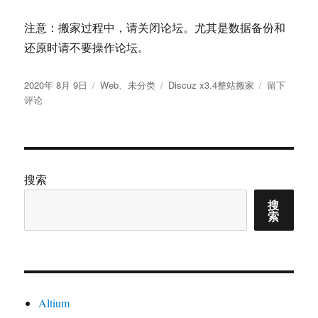
注意：搬家过程中，请关闭论坛。尤其是数据备份和
还原时请不要操作论坛。
发
分
标
于
2020年 8月 9日
Web
、
未分类
Discuz x3.4整站搬家
留下
布
类
签
Discuz
评论
于
x3.4
整
站
搬
家
搜索
详
搜
细
索
教
程,
基
本
通
用
Altium