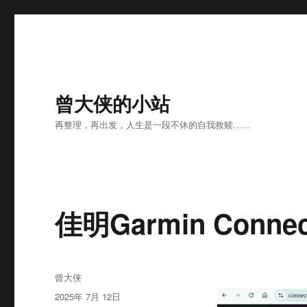
曾大侠的小站
再整理，再出发，人生是一段不休的自我救赎……
佳明Garmin Conn
作
曾大侠
者
发
2025年 7月 12日