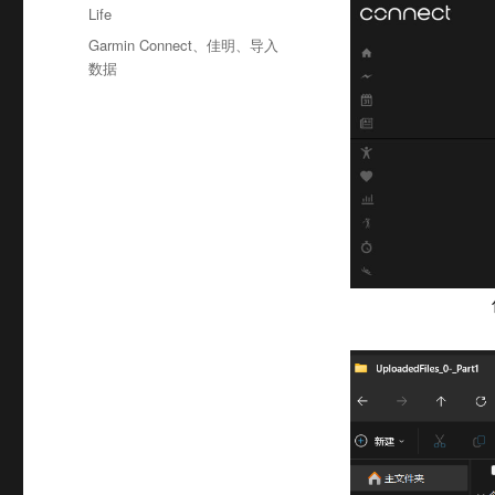
布
分
Life
于
类
标
Garmin Connect
、
佳明
、
导入
签
数据