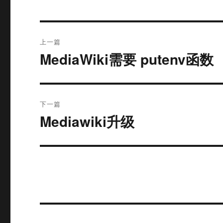
文
上一篇
章
MediaWiki需要 putenv函数
上
篇
导
文
航
章：
下一篇
Mediawiki升级
下
篇
文
章：