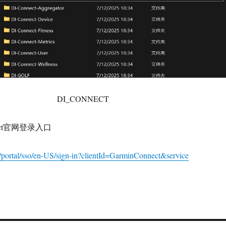
DI_CONNECT
nect官网登录入口
cn/portal/sso/en-US/sign-in?clientId=GarminConnect&service