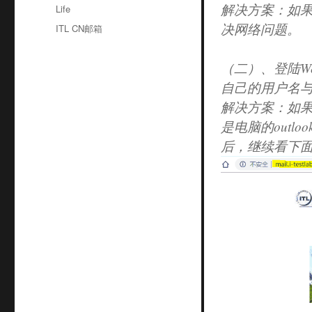
布
解决方案：如果
分
Life
于
类
决网络问题。
标
ITL CN邮箱
签
（二）、登陆W
自己的用户名
解决方案：如
是电脑的outlo
后，继续看下面*