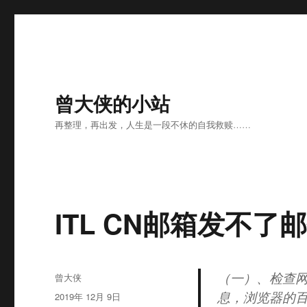
曾大侠的小站
再整理，再出发，人生是一段不休的自我救赎……
ITL CN邮箱发不了
（一）、检查网
作
曾大侠
者
息，浏览器的
发
2019年 12月 9日