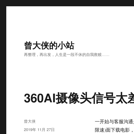
曾大侠的小站
再整理，再出发，人生是一段不休的自我救赎……
360AI摄像头信号太
作
曾大侠
一开始与客服沟通是
者
发
2019年 11月 27日
限速)面下载电影，