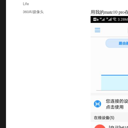
布
分
Life
于
类
标
360AI摄像头
用我的mate10 
签