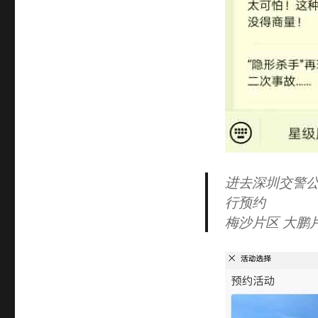
进去深圳交警
行预约
梅沙片区 大鹏