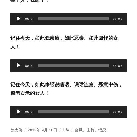
音
00:00
00:00
频
播
记住今天，如此低素质，如此恶毒、如此凶悍的女
放
人！
器
音
00:00
00:00
频
播
记住今天，如此睁眼说瞎话、谎话连篇、恶意中伤，
放
倚老卖老的女人！
器
音
00:00
00:00
频
播
作
发
分
标
曾大侠
2018年 9月 16日
Life
台风
、
山竹
、
愤怒
放
者
布
类
签