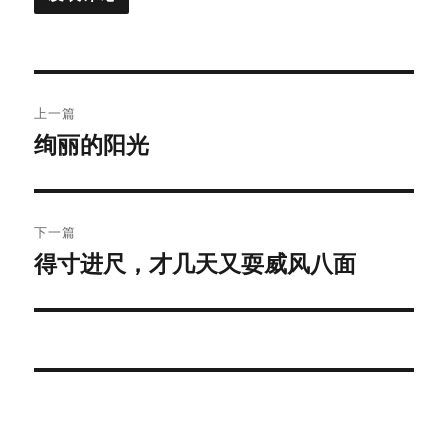
文
上一篇
章
绚丽的阳光
上
篇
导
文
航
章：
下一篇
得寸进尺，才几天又耍威风八面
下
篇
文
章：