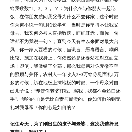
给我数数“1、2、3”。？；为什么在与你朋友一起吃
饭，在你朋友质问我父母为什么不去你家，这个时候
你为何不说一句哪怕说半句，当时是你坚持不让我父
母去。我又何必被人直指数落，面红耳赤，而你一句
话都不为我说一句？；直到今天有生以来面对最大台
风，你一家人耍横的时候，当谎言、恶毒语言、嘲讽
比较、施加在我身上，你依然还是还要站在对立面立
场！即使，我做错了全部，那么我母亲对你无微不至
的照顾与关怀，农村人一年收入2~3万给你见面礼1万
多的时候，趴在地板上抹地板的时候。一个母亲对自
己儿子说：“即使你老婆打我、骂我，我都不会还口还
手”。我的内心是无比自责与崩溃的。你如何做的到无
礼对我母亲？你的心是如何的？
记住今天，为了刚出生的孩子与老婆，这次我选择息
事宁人，我忍了！