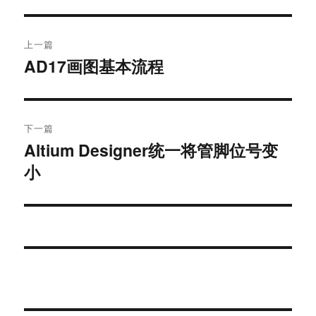
文
上一篇
章
AD17画图基本流程
上
篇
导
文
航
章：
下一篇
Altium Designer统一将管脚位号变
下
小
篇
文
章：