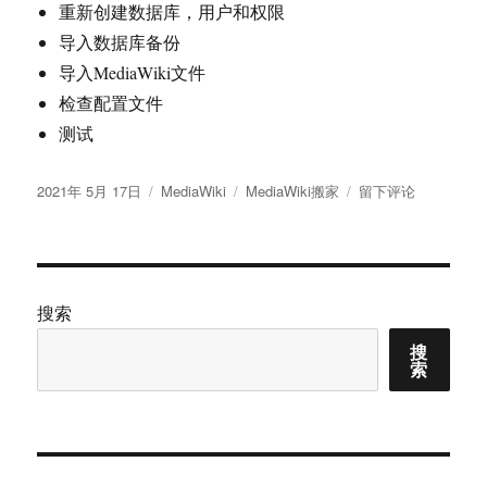
重新创建数据库，用户和权限
导入数据库备份
导入MediaWiki文件
检查配置文件
测试
发
分
标
于
2021年 5月 17日
MediaWiki
MediaWiki搬家
留下评论
布
类
签
将
于
MediaWiki
移
至
另
搜索
一
搜
台
索
服
务
器
或
换
域