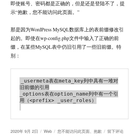
即使账号、密码都是正确的，但是还是登陆不了，提
示“抱歉，您不能访问此页面。”
那是因为WordPress MySQL数据库上的表前缀修改引
起的。即使在wp-config.php文件中输入了正确的前
缀，在某些MySQL表中仍旧引用了一些旧前缀。特
别：
_usermeta表在meta_key列中具有一堆对
旧前缀的引用

_options表在option_name列中有一个引
用（<prefix> _user_roles）

发
分
标
于
2020年 9月 2日
Web
您不能访问此页面
、
抱歉
留下评论
布
类
签
wordpress