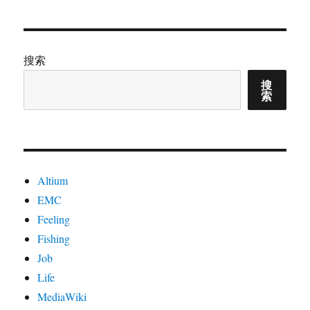
于
抱
歉，
您
不
搜索
能
搜
访
索
问
此
页
面。
Altium
EMC
Feeling
Fishing
Job
Life
MediaWiki