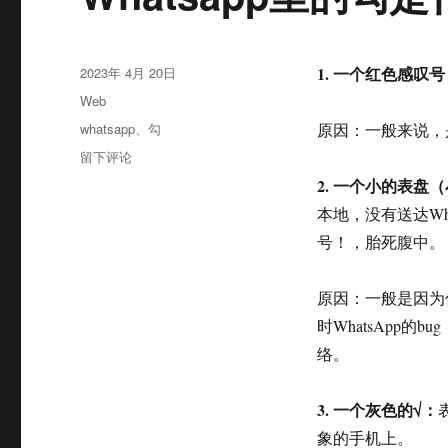
发
1. 一个红色感叹号
2023年 4月 20日
布
分
Web
于
类
标
whatsapp
、
勾
原因：一般来说，是
签
于
留下评论
Whatsapp
2. 一个小的表盘
里
本地，没有送达Wh
的
勾
号！，胎死腹中。
是
什
原因：一般是因为
么
意
时WhatsApp
思？
络。
3. 一个灰色的√：
象的手机上。