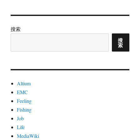
于
三
板
搜索
搜
索
Altium
EMC
Feeling
Fishing
Job
Life
MediaWiki