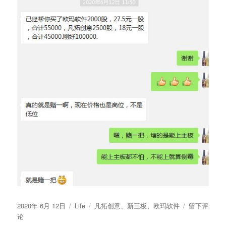
发
分
标
于
2020年 6月 12日
Life
凡拓创意
、
新三板
、
欧玛软件
留下评
布
类
签
新
论